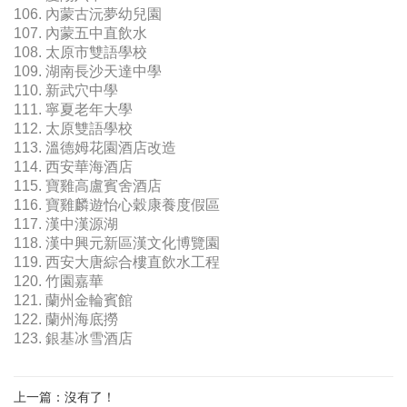
106. 內蒙古沅夢幼兒園
107. 內蒙五中直飲水
108. 太原市雙語學校
109. 湖南長沙天達中學
110. 新武穴中學
111. 寧夏老年大學
112. 太原雙語學校
113. 溫德姆花園酒店改造
114. 西安華海酒店
115. 寶雞高盧賓舍酒店
116. 寶雞麟遊怡心穀康養度假區
117. 漢中漢源湖
118. 漢中興元新區漢文化博覽園
119. 西安大唐綜合樓直飲水工程
120. 竹園嘉華
121. 蘭州金輪賓館
122. 蘭州海底撈
123. 銀基冰雪酒店
上一篇：沒有了！