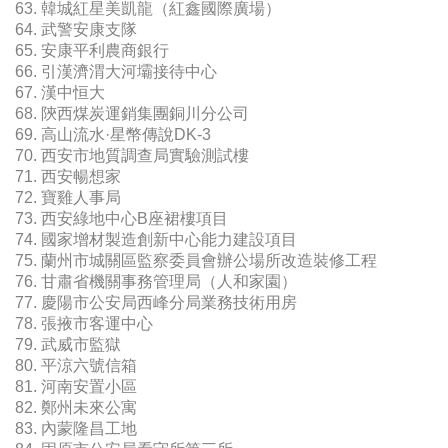
63. 韓城紅星美凱龍（紅鑫國際廣場）
64. 武警安康支隊
65. 安康平利農商銀行
66. 引漢濟渭大河壩接待中心
67. 漢中恒大
68. 陝西煤炭運銷集團銅川分公司
69. 高山流水·星幣傳說DK-3
70. 西安市地質調查局實驗測試樓
71. 西安暢想家
72. 寶雞人事局
73. 西安綠地中心B座裙樓項目
74. 國家增材製造創新中心能力建設項目
75. 蘭州市城關區監察委員會辦公場所改造裝修工程
76. 甘肅省機關事務管理局（人和家園）
77. 慶陽市公安局西峰分局業務技術用房
78. 張掖市客運中心
79. 武威市監獄
80. 平涼六號信箱
81. 河南安置小區
82. 鄭州未來公寓
83. 內蒙隆昌工地