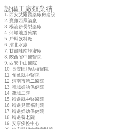
設備工廠類業績
1. 西安艾爾醫藥廠房建設
2. 寶雞西鳳酒廠
3. 楊淩步長製藥廠
4. 蒲城地道藥業
5. 戶縣飲料廠
6. 渭北水廠
7. 甘肅隴南蜂蜜廠
8. 陝西省中醫醫院
9. 西安中山醫院
10. 長安區肺結核醫院
11. 旬邑縣中醫院
12. 渭南市第二醫院
13. 韓城婦幼保健院
14. 蒲城二院
15. 靖邊縣中醫醫院
16. 靖邊兒童福利院
17. 靖邊婦幼保健院
18. 靖邊養老院
19. 安康疾控中心