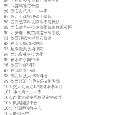
84. 固原市公安局看守所第三所
85. 武都萬達綜合體
86. 西安市第八十一中學
87. 陝西工商管理碩士學院
88. 西安數字科技專修學院總校
89. 西安數字科技專修學院白鹿原校區
90. 西安理工航空鐵路技師學校
91. 陝西師範大學長安校區
92. 長安大學渭水校區
93. 鹹陽職業技術學院
94. 西北農林科技大學
95. 神木市永興中學
96. 陝西財經學院
97. 戶縣新區小學
98. 陝西科技大學科研樓
99. 陝西經濟管理職業技術學院
100. 交大創新港17號樓維修項目
101. 神木第十二中學
102. 西北大學桃園校區宿舍改造
103. 楓葉國際學校
104. 合陽縣職教中心
105. 慶陽六中