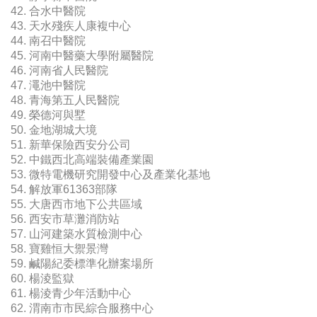
42. 合水中醫院
43. 天水殘疾人康複中心
44. 南召中醫院
45. 河南中醫藥大學附屬醫院
46. 河南省人民醫院
47. 澠池中醫院
48. 青海第五人民醫院
49. 榮德河與墅
50. 金地湖城大境
51. 新華保險西安分公司
52. 中鐵西北高端裝備產業園
53. 微特電機研究開發中心及產業化基地
54. 解放軍61363部隊
55. 大唐西市地下公共區域
56. 西安市草灘消防站
57. 山河建築水質檢測中心
58. 寶雞恒大禦景灣
59. 鹹陽紀委標準化辦案場所
60. 楊淩監獄
61. 楊淩青少年活動中心
62. 渭南市市民綜合服務中心